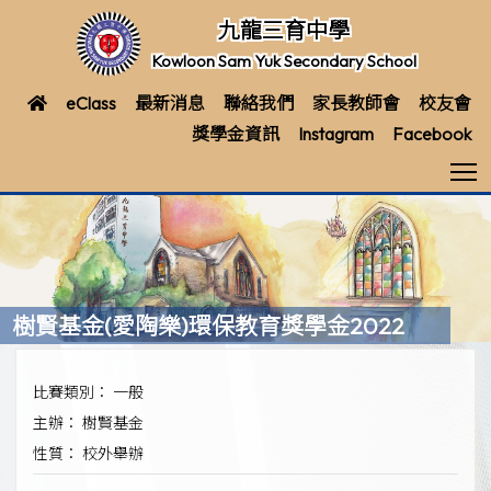
九龍三育中學
Kowloon Sam Yuk Secondary School
eClass
最新消息
聯絡我們
家長教師會
校友會
獎學金資訊
Instagram
Facebook
T
樹賢基金(愛陶樂)環保教育獎學金2022
比賽類別： 一般
主辦： 樹賢基金
性質： 校外舉辦