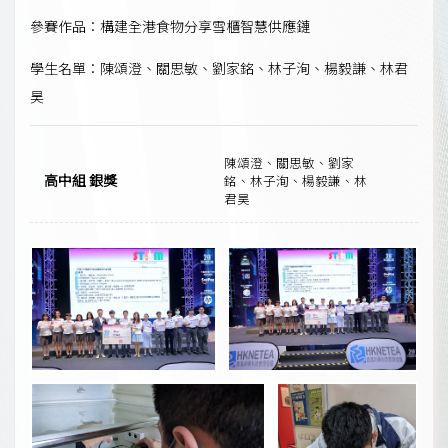
參賽作品：構建全港食物分享雪櫃智慧供應鏈
學生名單：陳頌澄、關思敏、劉家銘、林子洵、楊毅謙、林君
昊
陳頌澄、關思敏、劉家
高中組 銀獎
銘、林子洵、楊毅謙、林
君昊