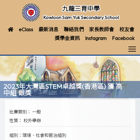
九龍三育中學
Kowloon Sam Yuk Secondary School
eClass
最新消息
聯絡我們
家長教師會
校友會
獎學金資訊
Instagram
Facebook
T
2023年大灣區STEM卓越獎(香港區) 獲 高
中組 銀獎
比賽類別： 一般
性質： 校外舉辦
組別：環境、社會和管治組別