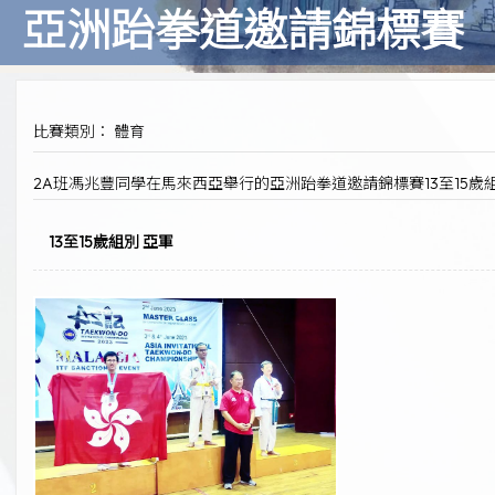
亞洲跆拳道邀請錦標賽
比賽類別： 體育
2A班馮兆豐同學在馬來西亞舉行的亞洲跆拳道邀請錦標賽13至15
13至15歲組別 亞軍