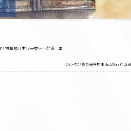
歲組別搏擊項目中代表香港，榮獲亞軍。
2A班馮兆豐同學在馬來西亞舉行的亞洲