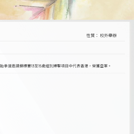
性質： 校外舉辦
跆拳道邀請錦標賽13至15歲組別搏擊項目中代表香港，榮獲亞軍。