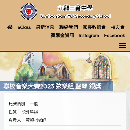
九龍三育中學
Kowloon Sam Yuk Secondary School
eClass
最新消息
聯絡我們
家長教師會
校友會
獎學金資訊
Instagram
Facebook
T
聯校音樂大賽2023 弦樂組 豎琴 銀獎
比賽類別： 一般
性質： 校外舉辦
負責人： 黃穎祺老師