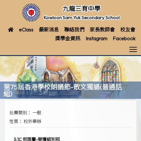
九龍三育中學
Kowloon Sam Yuk Secondary School
eClass
最新消息
聯絡我們
家長教師會
校友會
獎學金資訊
Instagram
Facebook
T
第75屆香港學校朗誦節-散文獨誦(普通話
組)
比賽類別： 一般
性質： 校外舉辦
S.1C 何雨馨-榮獲組別冠