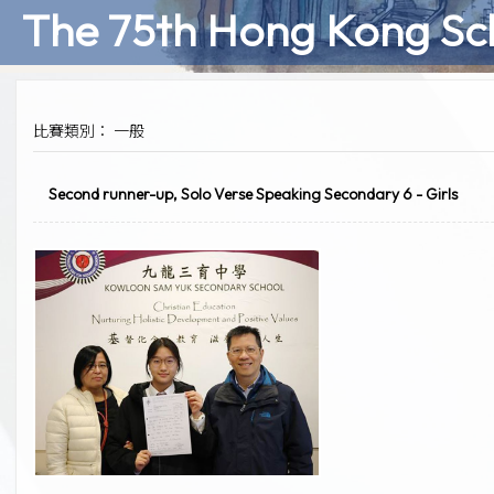
The 75th Hong Kong Sch
比賽類別： 一般
Second runner-up, Solo Verse Speaking Secondary 6 - Girls