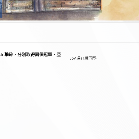
ick 擊碎，分別取得兩個冠軍、亞
S3A馮兆豐同學