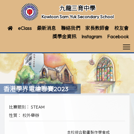
九龍三育中學
Kowloon Sam Yuk Secondary School
eClass
最新消息
聯絡我們
家長教師會
校友會
獎學金資訊
Instagram
Facebook
T
香港學界電繪聯賽2023
比賽類別： STEAM
性質： 校外舉辦
本校綜合動畫製作學會成