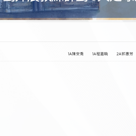
1A陳安喬
1A程嘉晓
2A郭惠芳