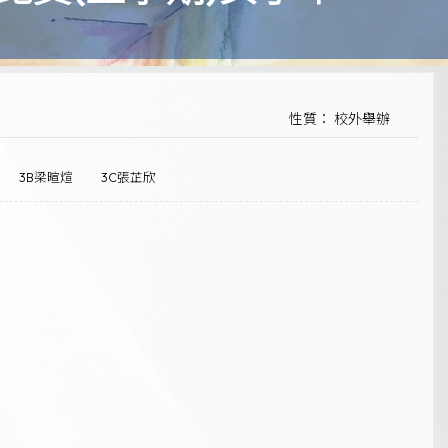
性質： 校外舉辦
3B梁暄煊
3C張芷欣