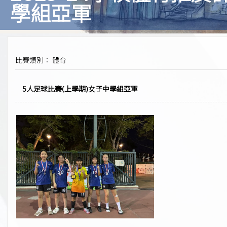
學組亞軍
比賽類別： 體育
5人足球比賽(上學期)女子中學組亞軍