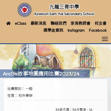
九龍三育中學
Kowloon Sam Yuk Secondary School
eClass
最新消息
聯絡我們
家長教師會
校友會
獎學金資訊
Instagram
Facebook
T
ArcGis故事地圖應用比賽2023/24
比賽類別： 一般
性質： 校外舉辦
3A張杰潤、3A方慧滢、1A