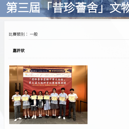
第三屆「昔珍薈舍」文
比賽類別： 一般
嘉許狀