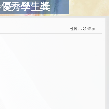
舉優秀學生獎
性質： 校外舉辦