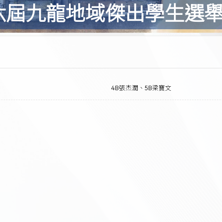
六屆九龍地域傑出學生選
4B張杰潤、5B梁寶文