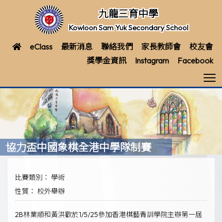
九龍三育中學
Kowloon Sam Yuk Secondary School
eClass
最新消息
聯絡我們
家長教師會
校友會
獎學金資訊
Instagram
Facebook
T
協力盃中國象棋全港中學隊制賽
比賽類別： 學術
性質： 校外舉辦
2B林業順和黃洪歡於1/5/25參加香港棋藝青訓學院主辦第一屆