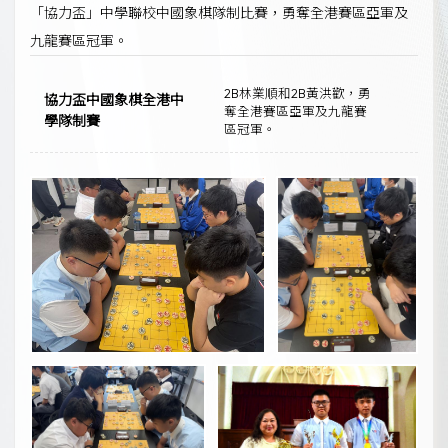
「協力盃」中學聯校中國象棋隊制比賽，勇奪全港賽區亞軍及
九龍賽區冠軍。
2B林業順和2B黃洪歡，勇
協力盃中國象棋全港中
奪全港賽區亞軍及九龍賽
學隊制賽
區冠軍。