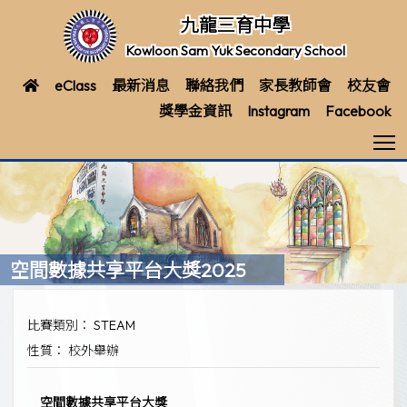
九龍三育中學
Kowloon Sam Yuk Secondary School
eClass
最新消息
聯絡我們
家長教師會
校友會
獎學金資訊
Instagram
Facebook
T
空間數據共享平台大獎2025
比賽類別： STEAM
性質： 校外舉辦
空間數據共享平台大獎