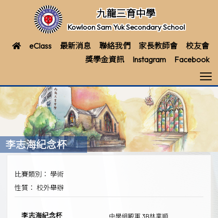
九龍三育中學
Kowloon Sam Yuk Secondary School
eClass
最新消息
聯絡我們
家長教師會
校友會
獎學金資訊
Instagram
Facebook
T
李志海紀念杯
比賽類別： 學術
性質： 校外舉辦
李志海紀念杯
中學組殿軍 3B林業順