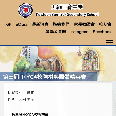
九龍三育中學
Kowloon Sam Yuk Secondary School
eClass
最新消息
聯絡我們
家長教師會
校友會
獎學金資訊
Instagram
Facebook
T
第三屆HKYCA校際棋藝團體精英賽
比賽類別： 體育
性質： 校外舉辦
第三屆HKYCA校際棋藝