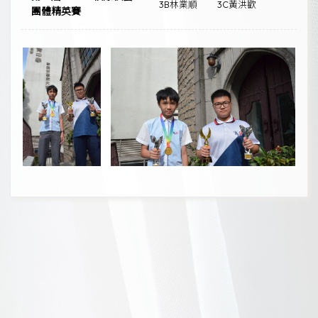
3B林業順
3C黃洪歡
團體精英賽