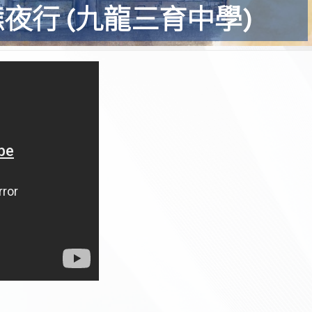
態夜行 (九龍三育中學)