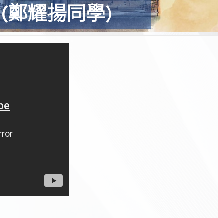
(鄭耀揚同學)