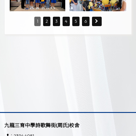
1
2
3
4
5
6
九龍三育中學詩歌舞街(周氏)校舍