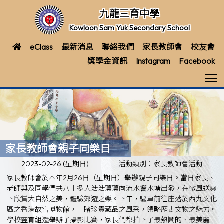
九龍三育中學
Kowloon Sam Yuk Secondary School
eClass
最新消息
聯絡我們
家長教師會
校友會
獎學金資訊
Instagram
Facebook
T
家長教師會親子同樂日
2023-02-26 (星期日)
活動類別：家長教師會活動
家長教師會於本年2月26日（星期日）舉辦親子同樂日。當日家長、
老師與及同學們共八十多人浩浩蕩蕩向流水響水塘出發，在微風送爽
下欣賞大自然之美，體驗郊遊之樂。下午，驅車前往座落於西九文化
區之香港故宮博物館，一睹珍貴藏品之風采，領略歷史文物之魅力。
學校靈育組還舉辦了攝影比賽，家長們都拍下了最熱鬧的、最美麗