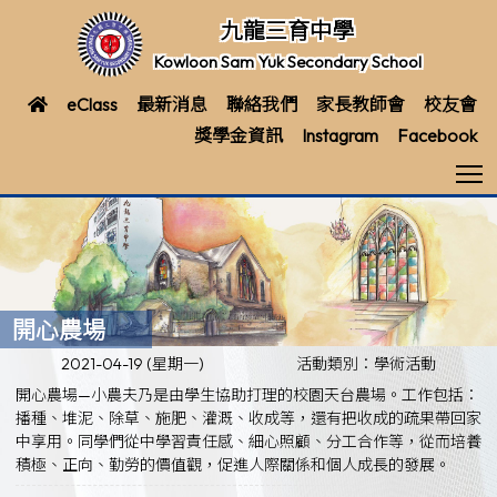
九龍三育中學
Kowloon Sam Yuk Secondary School
eClass
最新消息
聯絡我們
家長教師會
校友會
獎學金資訊
Instagram
Facebook
T
開心農場
2021-04-19 (星期一)
活動類別：學術活動
開心農場—小農夫乃是由學生協助打理的校園天台農場。工作包括：
播種、堆泥、除草、施肥、灌溉、收成等，還有把收成的疏果帶回家
中享用。同學們從中學習責任感、細心照顧、分工合作等，從而培養
積極、正向、勤勞的價值觀，促進人際關係和個人成長的發展。