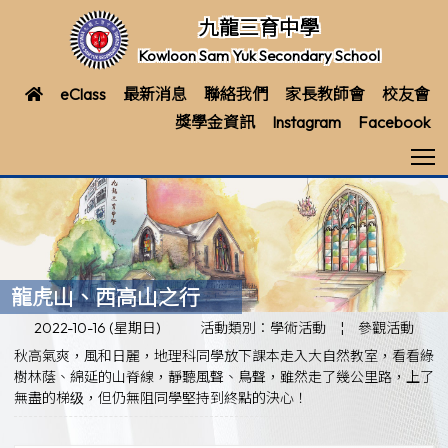
九龍三育中學
Kowloon Sam Yuk Secondary School
eClass
最新消息
聯絡我們
家長教師會
校友會
獎學金資訊
Instagram
Facebook
T
龍虎山、西高山之行
2022-10-16 (星期日)
活動類別：學術活動
¦
參觀活動
秋高氣爽，風和日麗，地理科同學放下課本走入大自然教室，看看綠
樹林蔭、綿延的山脊線，靜聽風聲、鳥聲，雖然走了幾公里路，上了
無盡的梯级，但仍無阻同學堅持到終點的決心！