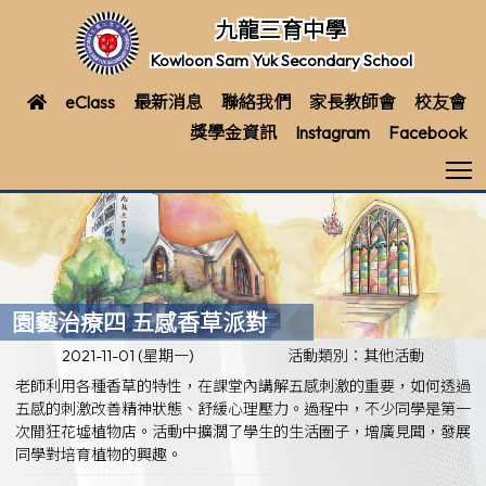
九龍三育中學
Kowloon Sam Yuk Secondary School
eClass
最新消息
聯絡我們
家長教師會
校友會
獎學金資訊
Instagram
Facebook
T
園藝治療四 五感香草派對
2021-11-01 (星期一)
活動類別：其他活動
老師利用各種香草的特性，在課堂內講解五感刺激的重要，如何透過
五感的刺激改善精神狀態、舒緩心理壓力。過程中，不少同學是第一
次閒狂花墟植物店。活動中擴濶了學生的生活圈子，增廣見聞，發展
同學對培育植物的興趣。