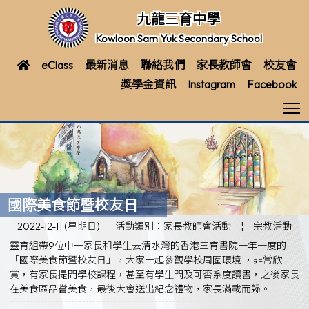
九龍三育中學
Kowloon Sam Yuk Secondary School
eClass
最新消息
聯絡我們
家長教師會
校友會
獎學金資訊
Instagram
Facebook
T
國際美食節暨校友日
2022-12-11 (星期日)
活動類別：家長教師會活動
¦
宗教活動
靈育組帶9位中一家長和學生去清水灣的香港三育書院一年一度的
「國際美食節暨校友日」，大家一起參觀學校周圍環境 ，非常欣
賞，有家長提問學校課程，甚至有學生問及可否系度讀書，之後家長
在美食區品嘗美食，最後大會送出紀念禮物，家長滿載而歸。