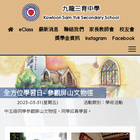
九龍三育中學
Kowloon Sam Yuk Secondary School
eClass
最新消息
聯絡我們
家長教師會
校友會
獎學金資訊
Instagram
Facebook
T
全方位學習日- 參觀屏山文物徑
2023-03-31 (星期五)
活動類別：學術活動
中五級同學參觀屏山文物徑，同學認真學習。