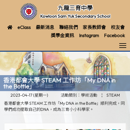
九龍三育中學
Kowloon Sam Yuk Secondary School
eClass
最新消息
聯絡我們
家長教師會
校友會
獎學金資訊
Instagram
Facebook
T
香港都會大學 STEAM 工作坊「My DNA in
the Bottle」
2023-04-17 (星期一)
活動類別：學術活動
¦
STEAM
香港都會大學 STEAM 工作坊「My DNA in the Bottle」順利完成，同
學們成功提取自己的DNA，成為三育小小科學家。