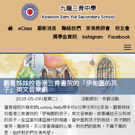
九龍三育中學
Kowloon Sam Yuk Secondary School
eClass
最新消息
聯絡我們
家長教師會
校友會
獎學金資訊
Instagram
Facebook
T
觀看姊妹校香港三育書院的「伊甸園的孩
子」英文音樂劇
2023-05-09 (星期二)
活動類別：參觀活動
靈育組和外籍老師Luchiia, Nelly帶本校6位學生和1位家長，觀賞姊妹
校香港三育書院的「伊甸園的孩子」英文音樂劇，故事講述天父和祂
的孩子，從亞當到挪亞幾代的相處，當中面對孩子的叛逆，孩子間的
衝突，婚嫁等，天父懷著複雜的心情，對他們的管教，不離不棄的
愛，始終對他們充滿希望。