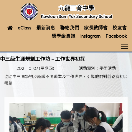
九龍三育中學
Kowloon Sam Yuk Secondary School
eClass
最新消息
聯絡我們
家長教師會
校友會
獎學金資訊
Instagram
Facebook
T
中三級生涯規劃工作坊 – 工作世界初探
2021-10-07 (星期四)
活動類別：學術活動
協助中三同學初步認識不同職業及工作世界，引導他們對前路有初步
概念