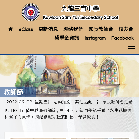
九龍三育中學
Kowloon Sam Yuk Secondary School
eClass
最新消息
聯絡我們
家長教師會
校友會
獎學金資訊
Instagram
Facebook
T
教師節
2022-09-09 (星期五)
活動類別：其他活動
¦
家長教師會活動
9 月10日正值中秋兼教師節 , 中 四 、 五級同學親手做了永生花擺設
和寫了心意卡，贈給默默耕耘的師長，學會感恩！