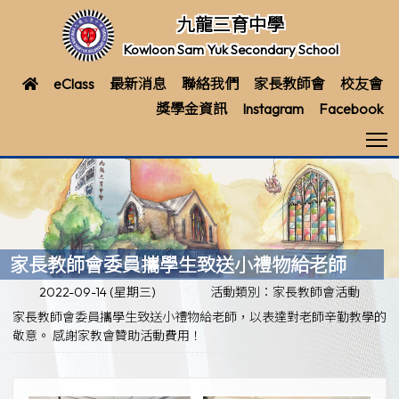
九龍三育中學
Kowloon Sam Yuk Secondary School
eClass
最新消息
聯絡我們
家長教師會
校友會
獎學金資訊
Instagram
Facebook
T
家長教師會委員攜學生致送小禮物給老師
2022-09-14 (星期三)
活動類別：家長教師會活動
家長教師會委員攜學生致送小禮物給老師，以表達對老師辛勤教學的
敬意。 感謝家教會贊助活動費用！