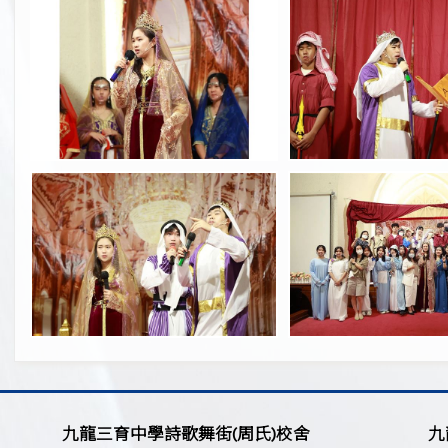
九龍三育中學詩歌舞街(周氏)校舍
九