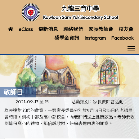
九龍三育中學
Kowloon Sam Yuk Secondary School
eClass
最新消息
聯絡我們
家長教師會
校友會
獎學金資訊
Instagram
Facebook
T
敬師日
2021-09-13 至 15
活動類別：家長教師會活動
為表達對老師的敬意，一眾家長委員分別於9月13日及15日的老師早
會時段，到初中部及高中部校舍，向老師們送上健康飲品。老師們收
到這份窩心的禮物，都倍感欣慰，紛紛表達由衷的謝意。