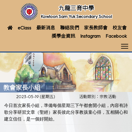
九龍三育中學
Kowloon Sam Yuk Secondary School
eClass
最新消息
聯絡我們
家長教師會
校友會
獎學金資訊
Instagram
Facebook
T
教會家長小組
2023-05-19 (星期五)
活動類別：宗教活動
今日首次家長小組，準備每個星期三下午都會開小組，內容有詩
歌分享研習文章（聖經）家長彼此分享教孩童心得，互相關心和
建立信任，是一個好開始。