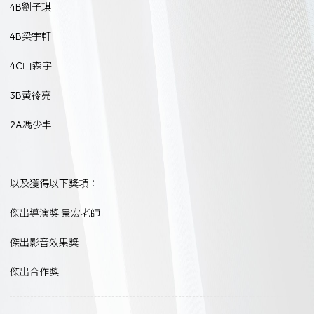
4B劉子琪
4B梁宇軒
4C山森宇
3B黃彾亮
2A馮少丰
以及獲得以下獎項：
傑出導演獎 景宏老師
傑出影音效果獎
傑出合作獎