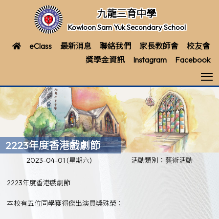
九龍三育中學
Kowloon Sam Yuk Secondary School
eClass
最新消息
聯絡我們
家長教師會
校友會
獎學金資訊
Instagram
Facebook
T
2223年度香港戲劇節
2023-04-01 (星期六)
活動類別：藝術活動
2223年度香港戲劇節
本校有五位同學獲得傑出演員獎殊榮：