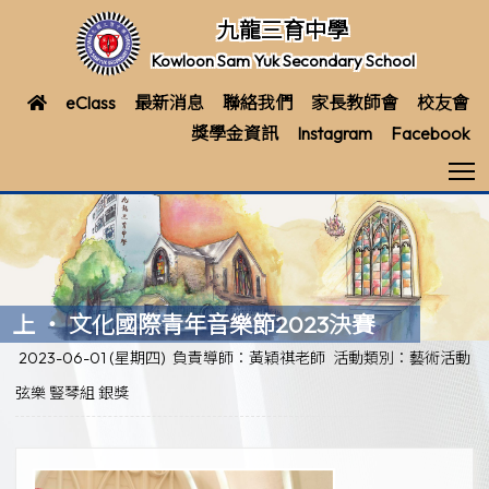
九龍三育中學
Kowloon Sam Yuk Secondary School
eClass
最新消息
聯絡我們
家長教師會
校友會
獎學金資訊
Instagram
Facebook
T
上 ‧ 文化國際青年音樂節2023決賽
2023-06-01 (星期四)
負責導師：黃穎祺老師
活動類別：藝術活動
弦樂 豎琴組 銀獎