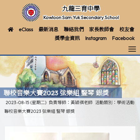
九龍三育中學
Kowloon Sam Yuk Secondary School
eClass
最新消息
聯絡我們
家長教師會
校友會
獎學金資訊
Instagram
Facebook
T
聯校音樂大賽2023 弦樂組 豎琴 銀獎
2023-08-15 (星期二)
負責導師：黃穎祺老師
活動類別：學術活動
聯校音樂大賽2023 弦樂組 豎琴 銀獎