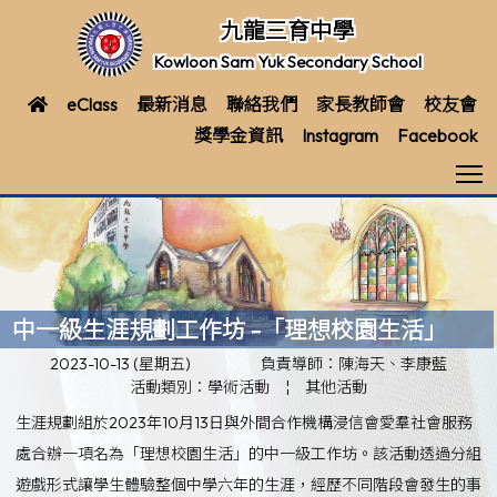
九龍三育中學
Kowloon Sam Yuk Secondary School
eClass
最新消息
聯絡我們
家長教師會
校友會
獎學金資訊
Instagram
Facebook
T
中一級生涯規劃工作坊 -「理想校園生活」
2023-10-13 (星期五)
負責導師：陳海天、李康藍
活動類別：學術活動
¦
其他活動
生涯規劃組於2023年10月13日與外間合作機構浸信會愛羣社會服務
處合辦一項名為「理想校園生活」的中一級工作坊。該活動透過分組
遊戲形式讓學生體驗整個中學六年的生涯，經歷不同階段會發生的事