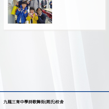
九龍三育中學詩歌舞街(周氏)校舍