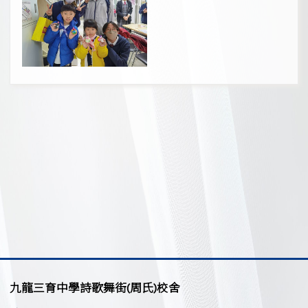
九龍三育中學詩歌舞街(周氏)校舍