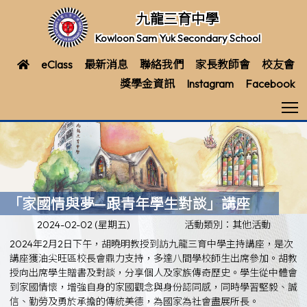
九龍三育中學
Kowloon Sam Yuk Secondary School
eClass
最新消息
聯絡我們
家長教師會
校友會
獎學金資訊
Instagram
Facebook
T
「家國情與夢—跟青年學生對談」講座
2024-02-02 (星期五)
活動類別：其他活動
2024年2月2日下午，胡曉明教授到訪九龍三育中學主持講座，是次
講座獲油尖旺區校長會鼎力支持，多達八間學校師生出席參加。胡教
授向出席學生贈書及對談，分享個人及家族傳奇歷史。學生從中體會
到家國情懷，增強自身的家國觀念與身份認同感，同時學習堅毅、誠
信、勤勞及勇於承擔的傳統美德，為國家為社會盡展所長。