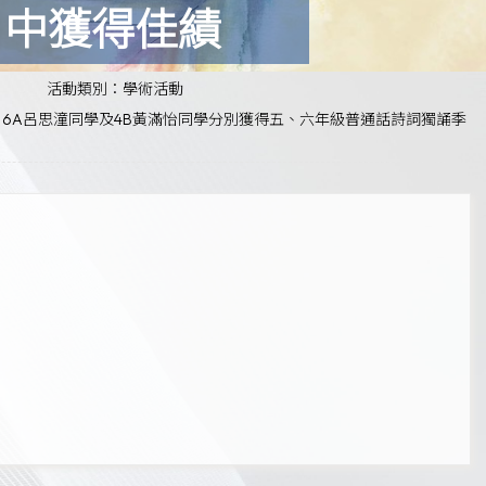
）中獲得佳績
活動類別：學術活動
6A呂思潼同學及4B黃滿怡同學分別獲得五、六年級普通話詩詞獨誦季