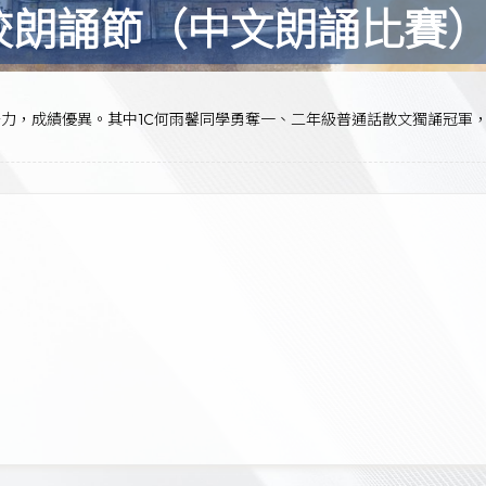
校朗誦節（中文朗誦比賽
力，成績優異。其中1C何雨馨同學勇奪一、二年級普通話散文獨誦冠軍，