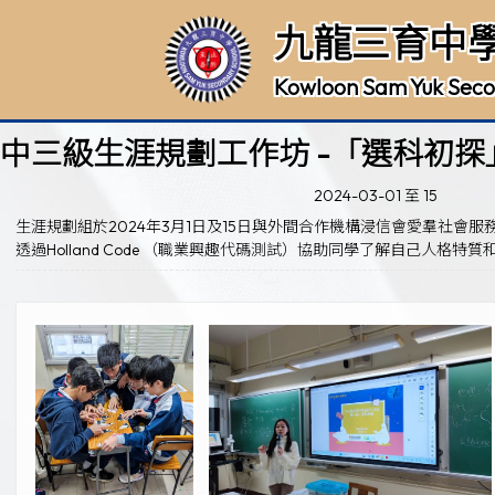
九龍三育中
Kowloon Sam Yuk Seco
中三級生涯規劃工作坊 -「選科初探
2024-03-01 至 15
生涯規劃組於2024年3月1日及15日與外間合作機構浸信會愛羣社
透過Holland Code （職業興趣代碼測試）協助同學了解自己