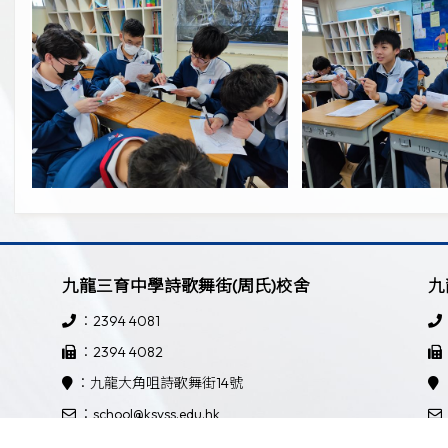
九龍三育中學詩歌舞街(周氏)校舍
九
：2394 4081
：2394 4082
：九龍大角咀詩歌舞街14號
：school@ksyss.edu.hk