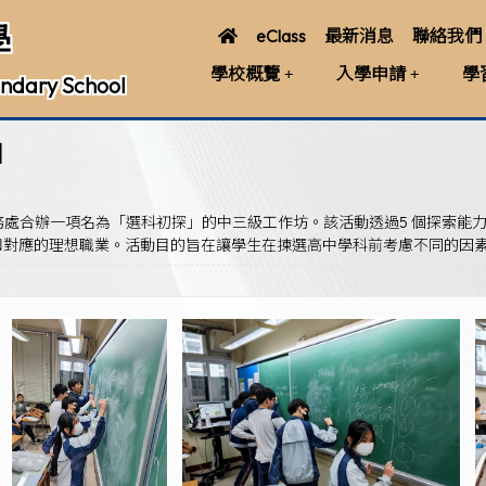
學
eClass
最新消息
聯絡我們
學校概覽
入學申請
學
ndary School
」
會服務處合辦一項名為「選科初探」的中三級工作坊。該活動透過5 個探索
人格特質和對應的理想職業。活動目的旨在讓學生在揀選高中學科前考慮不同的