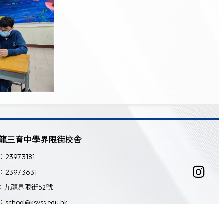
龍三育中學界限街校舍
：2397 3181
：2397 3631
：九龍界限街52號
：school@ksyss.edu.hk