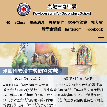
九龍三育中學
Kowloon Sam Yuk Secondary School
eClass
最新消息
聯絡我們
家長教師會
校友會
獎學金資訊
Instagram
Facebook
T
漫談國安法有獎問答遊戲
2024-04-15 至 16
活動類別：其他活動
4月15日為
「全民國家安全教育日」
。本校公社組與公民科合辦「漫
談國安法有獎問答遊戲」，學生觀看有關國安法的展板後，用手機掃
描二維碼，回答相關的問題，就可以獲得豐富的獎品。此活動可以加
深同學對國安法的認識，讓同學明白守法與國家安全的重要性，藉此
培養同學成為一個守法的良好公民。