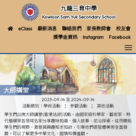
九龍三育中學
Kowloon Sam Yuk Secondary School
eClass
最新消息
聯絡我們
家長教師會
校友會
獎學金資訊
Instagram
Facebook
T
大師講堂
2023-09-14 至 2024-09-14
活動類別：學術活動
¦
參觀活動
¦
其他活動
學生們出席大師講堂(香港站)的活動，由國家級科學家、藝術家、時
代楷模等各領域名家分享趣味知識、個人故事、前沿探索，從而開拓
學生們的視野，激發其興趣和求知欲，引導他們德智體美勞全面發
展，可以了解更多中華文化、國情和價值觀。