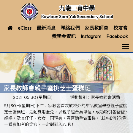
九龍三育中學
Kowloon Sam Yuk Secondary School
eClass
最新消息
聯絡我們
家長教師會
校友會
獎學金資訊
Instagram
Facebook
T
家長教師會親子蜜桃芝士蛋糕班
2021-05-30 (星期日)
活動類別：家長教師會活動
5月30日(星期日)下午，家教會首次於校外的甜品教室舉辦親子蜜桃
芝士蛋糕班，活動費用全免，以親子組合為單位，成功吸引各爸爸、
媽媽，及其仔仔、女女一同現身，齊齊動手做蛋糕，味道如何?你看
一看參加者的笑容，一定甜到入心吧！