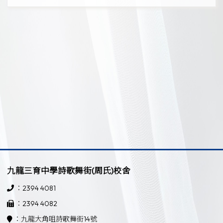
九龍三育中學詩歌舞街(周氏)校舍
：2394 4081
：2394 4082
：九龍大角咀詩歌舞街14號