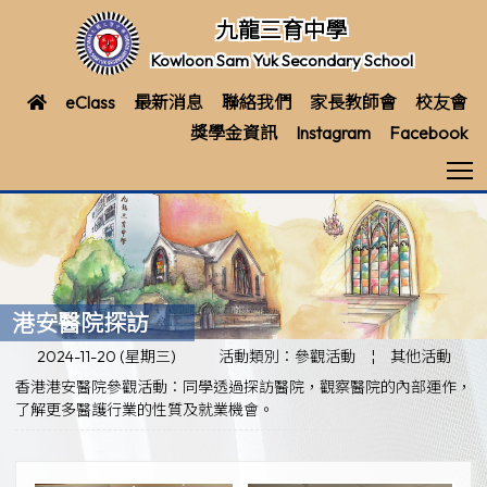
九龍三育中學
Kowloon Sam Yuk Secondary School
eClass
最新消息
聯絡我們
家長教師會
校友會
獎學金資訊
Instagram
Facebook
T
港安醫院探訪
2024-11-20 (星期三)
活動類別：參觀活動
¦
其他活動
香港港安醫院參觀活動：同學透過探訪醫院，觀察醫院的內部運作，
了解更多醫護行業的性質及就業機會。