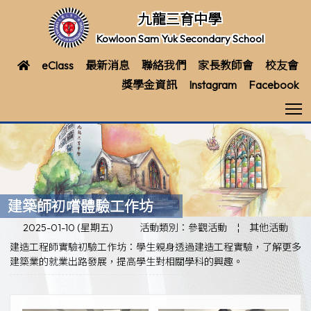
九龍三育中學
Kowloon Sam Yuk Secondary School
eClass
最新消息
聯絡我們
家長教師會
校友會
獎學金資訊
Instagram
Facebook
T
建築師初嚐體驗工作坊
2025-01-10 (星期五)
活動類別：參觀活動
¦
其他活動
建造工程師實驗初驗工作坊：學生親身透過建造工程實驗，了解更多
建築業的就業出路發展，提高學生對相關學科的興趣。