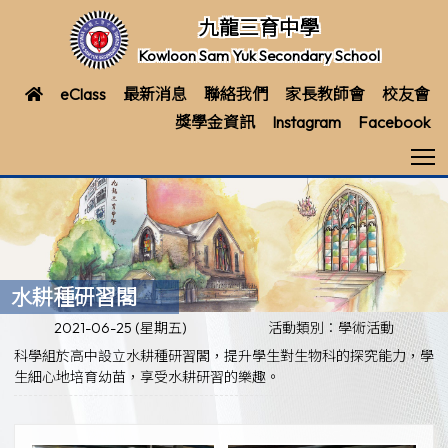
九龍三育中學
Kowloon Sam Yuk Secondary School
eClass
最新消息
聯絡我們
家長教師會
校友會
獎學金資訊
Instagram
Facebook
T
水耕種研習閣
2021-06-25 (星期五)
活動類別：學術活動
科學組於高中設立水耕種研習閣，提升學生對生物科的探究能力，學
生細心地培育幼苗，享受水耕研習的樂趣。