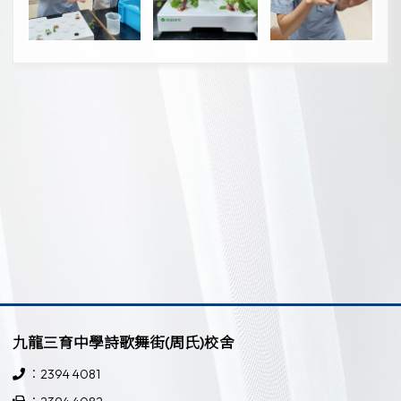
九龍三育中學詩歌舞街(周氏)校舍
：2394 4081