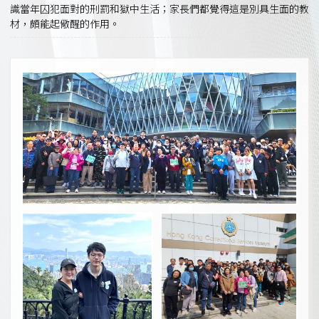
識當年囚犯面對的刑罰和獄中生活；家長們都覺得這是別具生面的教
材，頗能起儆醒的作用。