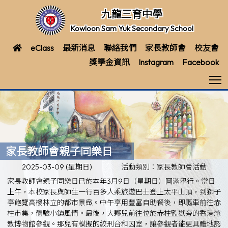
九龍三育中學
Kowloon Sam Yuk Secondary School
eClass
最新消息
聯絡我們
家長教師會
校友會
獎學金資訊
Instagram
Facebook
T
家長教師會親子同樂日
2025-03-09 (星期日)
活動類別：家長教師會活動
家長教師會親子同樂日已於本年3月9日（星期日）圓滿舉行。當日
上午，本校家長與師生一行百多人乘旅遊巴士登上太平山頂，到獅子
亭飽覽高樓林立的都市景緻。中午享用豐富自助餐後，即驅車前往赤
柱市集，體驗小鎮風情。最後，大夥兒前往位於赤柱監獄旁的香港懲
教博物館參觀。那兒有模擬的絞刑台和囚室，讓參觀者能更具體地認