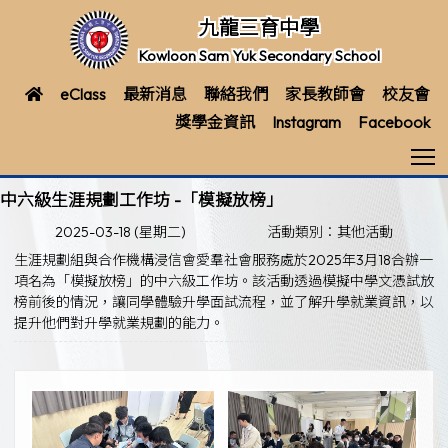
九龍三育中學
Kowloon Sam Yuk Secondary School
eClass
最新消息
聯絡我們
家長教師會
校友會
獎學金資訊
Instagram
Facebook
T
中六級生涯規劃工作坊 -「模擬放榜」
2025-03-18 (星期二)
活動類別：其他活動
生涯規劃組與合作機構浸信會愛羣社會服務處於2025年3月18合辦一
項名為「模擬放榜」的中六級工作坊。該活動透過模擬中學文憑試放
榜前後的情況，讓同學體驗升學面試流程，並了解升學就業資訊，以
提升他們對升學就業規劃的能力。